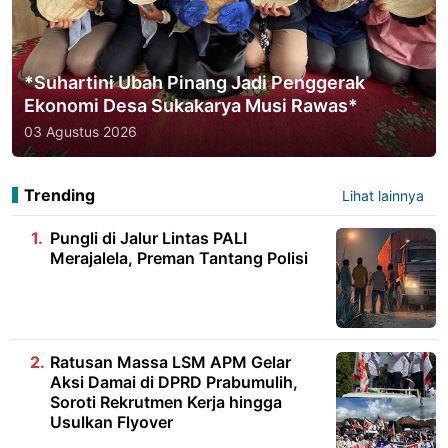
*Suhartini Ubah Pinang Jadi Penggerak
Ekonomi Desa Sukakarya Musi Rawas*
03 Agustus 2026
Trending
Lihat lainnya
Pungli di Jalur Lintas PALI
Merajalela, Preman Tantang Polisi
Ratusan Massa LSM APM Gelar
Aksi Damai di DPRD Prabumulih,
Soroti Rekrutmen Kerja hingga
Usulkan Flyover