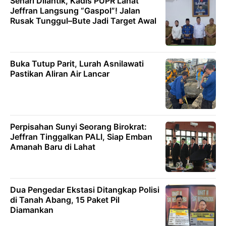
Sehari Dilantik, Kadis PUPR Lahat
Jeffran Langsung “Gaspol”! Jalan
Rusak Tunggul–Bute Jadi Target Awal
Buka Tutup Parit, Lurah Asnilawati
Pastikan Aliran Air Lancar
Perpisahan Sunyi Seorang Birokrat:
Jeffran Tinggalkan PALI, Siap Emban
Amanah Baru di Lahat
Dua Pengedar Ekstasi Ditangkap Polisi
di Tanah Abang, 15 Paket Pil
Diamankan