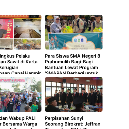
Ringkus Pelaku
Para Siswa SMA Negeri 8
an Sawit di Karta
Prabumulih Bagi-Bagi
Kerugian
Bantuan Lewat Program
haan Capai Hampir
'SMAPAN Berbagi untuk
ta
Sesama'"
 dan Wabup PALI
Perpisahan Sunyi
r Bersama Warga
Seorang Birokrat: Jeffran