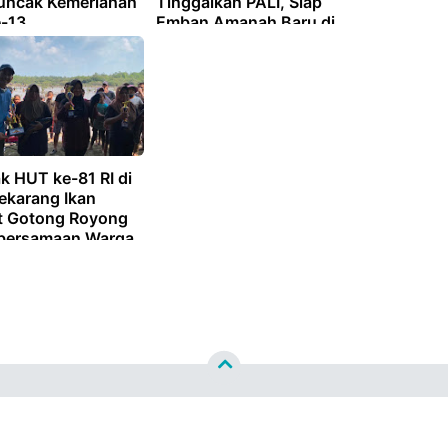
uncak Kemeriahan
Tinggalkan PALI, Siap
-13
Emban Amanah Baru di
Lahat
k HUT ke-81 RI di
ekarang Ikan
t Gotong Royong
bersamaan Warga
lajahi
lajahi