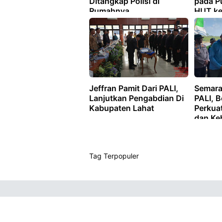
Ditangkap Polisi di
pada P
Rumahnya
HUT ke
Jeffran Pamit Dari PALI,
Semara
Lanjutkan Pengabdian Di
PALI, B
Kabupaten Lahat
Perkua
dan Ke
Tag Terpopuler
Je
Je