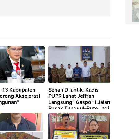
-13 Kabupaten
Sehari Dilantik, Kadis
Dorong Akselerasi
PUPR Lahat Jeffran
ngunan"
Langsung “Gaspol”! Jalan
Rusak Tunggul–Bute Jadi
Target Awal