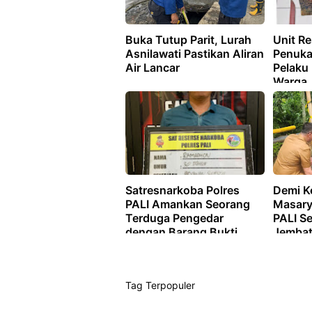
Buka Tutup Parit, Lurah
Unit Re
Asnilawati Pastikan Aliran
Penuka
Air Lancar
Pelaku
Warga
Satresnarkoba Polres
Demi K
PALI Amankan Seorang
Masary
Terduga Pengedar
PALI Se
dengan Barang Bukti
Jemba
Sabu dan Ekstasi
Desa T
Sungai
Tag Terpopuler