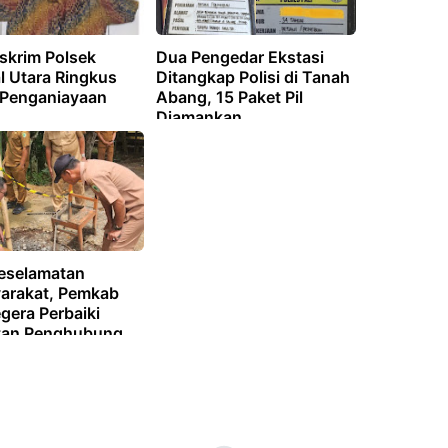
skrim Polsek
Dua Pengedar Ekstasi
l Utara Ringkus
Ditangkap Polisi di Tanah
 Penganiayaan
Abang, 15 Paket Pil
Diamankan
eselamatan
arakat, Pemkab
gera Perbaiki
tan Penghubung
alang Akar- Desa
 Dua Muba