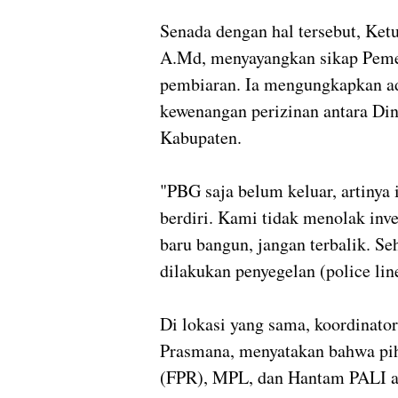
‎Senada dengan hal tersebut, Ke
A.Md, menyayangkan sikap Peme
pembiaran. Ia mengungkapkan ad
kewenangan perizinan antara Di
Kabupaten.
‎"PBG saja belum keluar, artinya
berdiri. Kami tidak menolak inves
baru bangun, jangan terbalik. Se
dilakukan penyegelan (police lin
‎Di lokasi yang sama, koordinat
Prasmana, menyatakan bahwa pi
(FPR), MPL, dan Hantam PALI ak