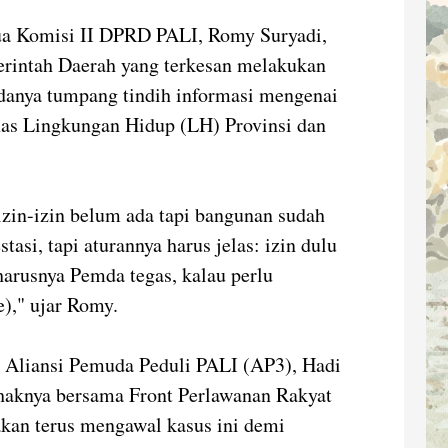
tua Komisi II DPRD PALI, Romy Suryadi,
rintah Daerah yang terkesan melakukan
anya tumpang tindih informasi mengenai
nas Lingkungan Hidup (LH) Provinsi dan
 izin-izin belum ada tapi bangunan sudah
tasi, tapi aturannya harus jelas: izin dulu
harusnya Pemda tegas, kalau perlu
e)," ujar Romy.
or Aliansi Pemuda Peduli PALI (AP3), Hadi
haknya bersama Front Perlawanan Rakyat
an terus mengawal kasus ini demi