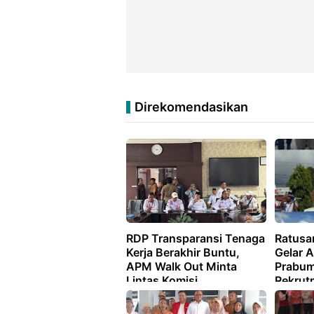
Direkomendasikan
RDP Transparansi Tenaga
Ratus
Kerja Berakhir Buntu,
Gelar 
APM Walk Out Minta
Prabumu
Lintas Komisi
Rekrut
Usulka