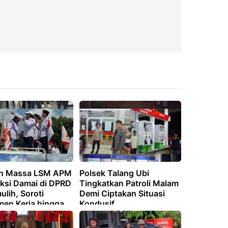
an Massa LSM APM
Polsek Talang Ubi
Aksi Damai di DPRD
Tingkatkan Patroli Malam
lih, Soroti
Demi Ciptakan Situasi
men Kerja hingga
Kondusif
n Flyover