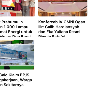
 Prabumulih
Konfercab IV GMNI Ogan
an 1.000 Lampu
Ilir: Galih Hardiansyah
mat Energi untuk
dan Eka Yuliana Resmi
Muara Dua Barat
Pimpin Estafet
Kepemimpinan Organisasi
Calo Klaim BPJS
gakerjaan, Warga
n Sekitarnya