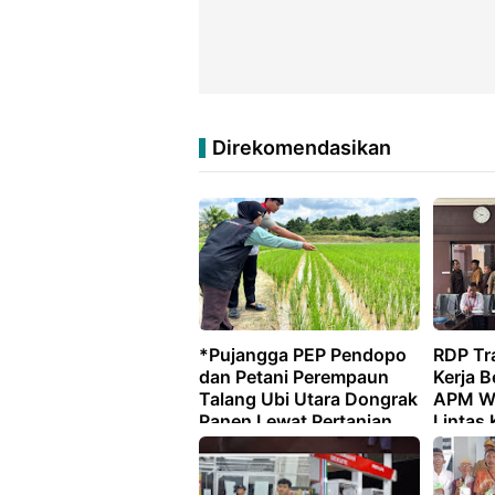
Direkomendasikan
*Pujangga PEP Pendopo
RDP Tr
dan Petani Perempaun
Kerja B
Talang Ubi Utara Dongrak
APM Wa
Panen Lewat Pertanian
Lintas 
Organik* ‎