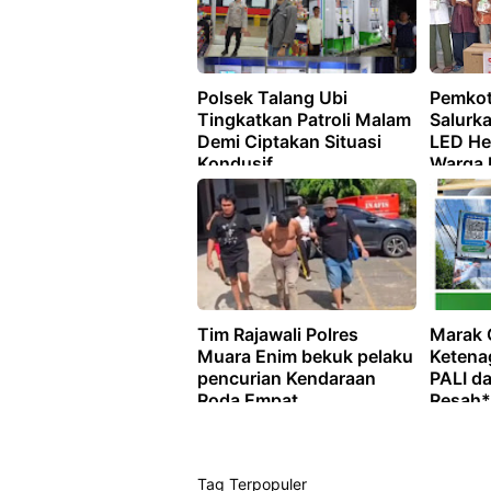
Polsek Talang Ubi
Pemkot
Tingkatkan Patroli Malam
Salurk
Demi Ciptakan Situasi
LED He
Kondusif
Warga 
Tim Rajawali Polres
Marak 
Muara Enim bekuk pelaku
Ketena
pencurian Kendaraan
PALI da
Roda Empat
Resah*
Tag Terpopuler