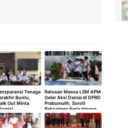
ansparansi Tenaga
Ratusan Massa LSM APM
erakhir Buntu,
Gelar Aksi Damai di DPRD
lk Out Minta
Prabumulih, Soroti
Komisi
Rekrutmen Kerja hingga
Usulkan Flyover